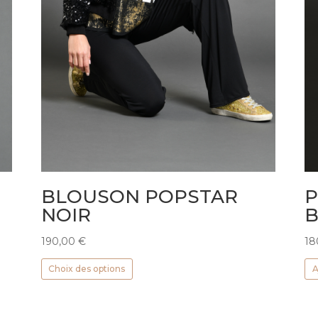
BLOUSON POPSTAR
P
NOIR
190,00
€
18
Ce
Choix des options
A
produit
a
plusieurs