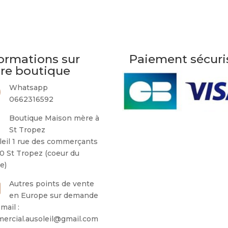
variations.
Les
options
peuvent
être
ormations sur
Paiement sécuri
choisies
tre boutique
sur
la
Whatsapp
page
0662316592
du
Boutique Maison mère à
produit
St Tropez
leil 1 rue des commerçants
0 St Tropez (coeur du
ge)
Autres points de vente
en Europe sur demande
mail :
ercial.ausoleil@gmail.com