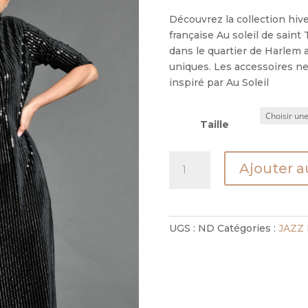
Découvrez la collection hiv
française Au soleil de sain
dans le quartier de Harlem a
uniques. Les accessoires ne
inspiré par Au Soleil
Taille
quantité
Ajouter a
de
ROBE
TROPEZ
CRISTAL
UGS :
ND
Catégories :
JAZZ 