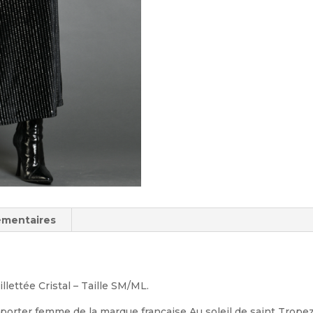
émentaires
llettée Cristal – Taille SM/ML.
à porter femme de la marque française Au soleil de saint Trop