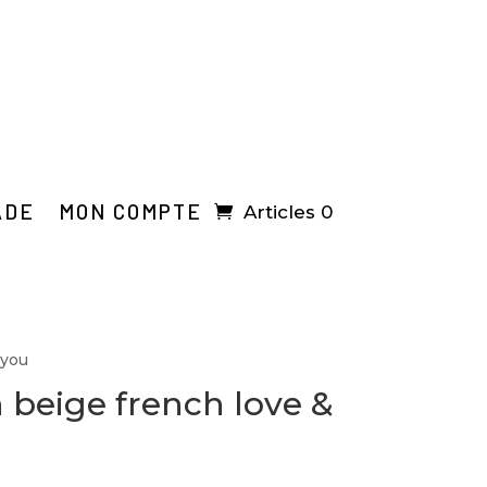
ADE
MON COMPTE
Articles 0
 you
 beige french love &