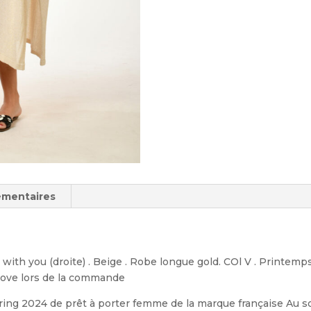
with
you
émentaires
ith you (droite) . Beige . Robe longue gold. COl V . Printemps
love lors de la commande
ring 2024 de prêt à porter femme de la marque française Au s