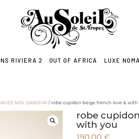
NS RIVIERA 2
OUT OF AFRICA
LUXE NOM
ARLEZ MOI DAMOUR
/ robe cupidon beige french love & with
robe cupidon
with you
190,00
€