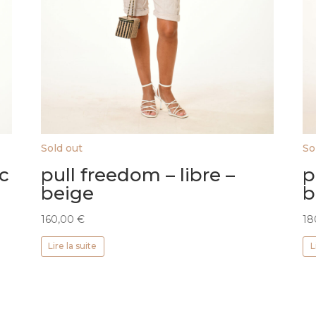
Sold out
So
nc
pull freedom – libre –
p
beige
b
160,00
€
18
Lire la suite
L