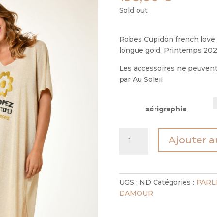
Sold out
Robes Cupidon french love (
longue gold. Printemps 2024
Les accessoires ne peuvent 
par Au Soleil
sérigraphie
quantité
Ajouter a
de
robe
cupidon
beige
UGS :
ND
Catégories :
PARL
french
DAMOUR
love
&