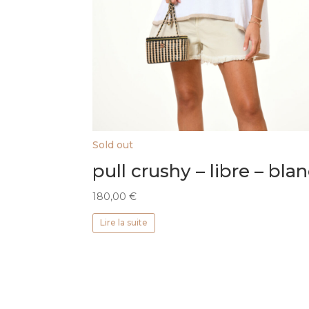
Sold out
pull crushy – libre – bla
180,00
€
Lire la suite