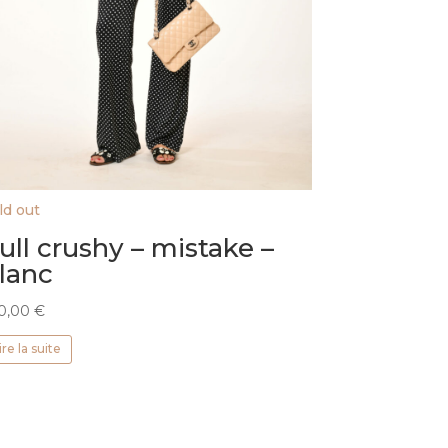
ld out
ull crushy – mistake –
lanc
0,00
€
ire la suite