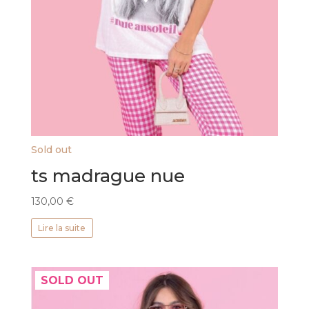
Sold out
ts madrague nue
130,00
€
Lire la suite
SOLD OUT