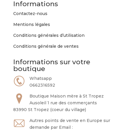
Informations
être
choisies
Contactez-nous
sur
Mentions légales
la
page
Conditions générales d’utilisation
du
Conditions générale de ventes
produit
Informations sur votre
boutique
Whatsapp
0662316592
Boutique Maison mère à St Tropez
Ausoleil 1 rue des commerçants
83990 St Tropez (coeur du village)
Autres points de vente en Europe sur
demande par Email :