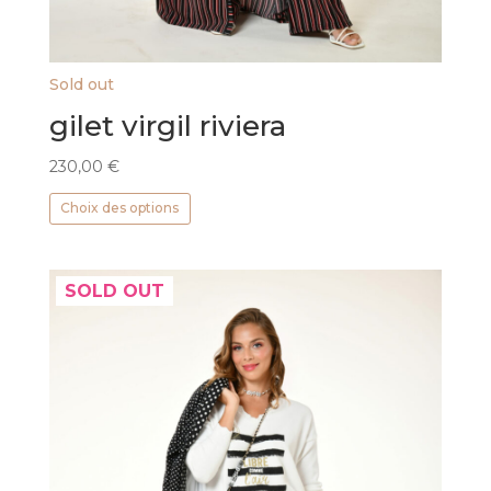
Sold out
gilet virgil riviera
230,00
€
Ce
Choix des options
produit
a
plusieurs
SOLD OUT
variations.
Les
options
peuvent
être
choisies
sur
la