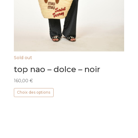
Sold out
top nao – dolce – noir
160,00
€
Ce
Choix des options
produit
a
plusieurs
variations.
Les
options
peuvent