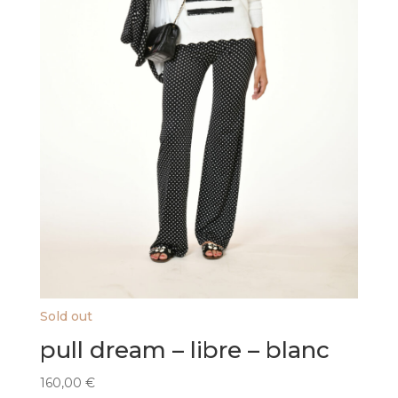
page
du
produit
Sold out
pull dream – libre – blanc
160,00
€