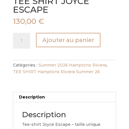
TEE SHIRT JOYCE
ESCAPE
130,00
€
quantité
Ajouter au panier
de
TEE
SHIRT
JOYCE
Catégories :
Summer 2026 Hamptons Riviera
,
ESCAPE
TEE SHIRT Hamptons Riviera Summer 26
Description
Description
Tee-shirt Joyce Escape – taille unique