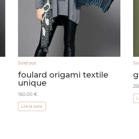
Sold out
So
foulard origami textile
g
unique
25
160,00
€
L
Lire la suite