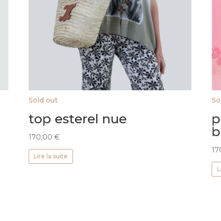
Sold out
So
top esterel nue
p
b
170,00
€
17
Lire la suite
L