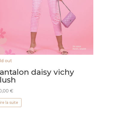
ld out
antalon daisy vichy
lush
0,00
€
ire la suite