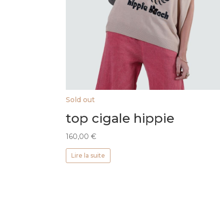
Sold out
top cigale hippie
160,00
€
Lire la suite