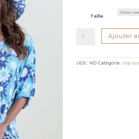
Taille
quantité
Ajouter a
de
top
lili
marguerite
UGS :
ND
Catégorie :
top su
70's