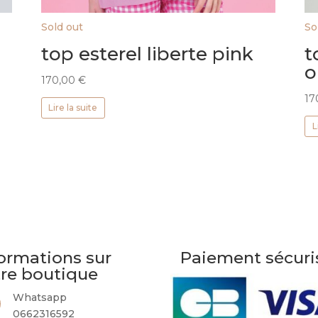
Sold out
So
top esterel liberte pink
t
o
170,00
€
17
Lire la suite
L
ormations sur
Paiement sécuri
tre boutique
Whatsapp
0662316592