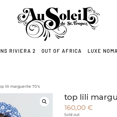
NS RIVIERA 2
OUT OF AFRICA
LUXE NOM
op lili marguerite 70’s
top lili margu
160,00
€
Sold out