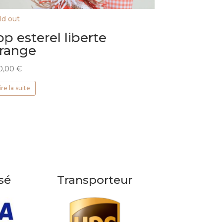
ld out
op esterel liberte
range
0,00
€
ire la suite
sé
Transporteur