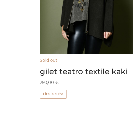
Sold out
gilet teatro textile kaki
250,00
€
Lire la suite