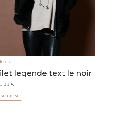
ld out
ilet legende textile noir
0,00
€
ire la suite