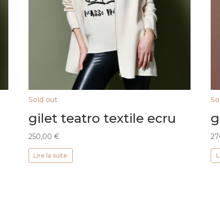
Sold out
So
gilet teatro textile ecru
g
250,00
€
27
Lire la suite
L