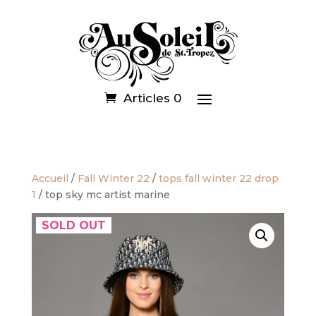
Articles 0
Accueil
/
Fall Winter 22
/
tops fall winter 22 drop
1
/ top sky mc artist marine
SOLD OUT