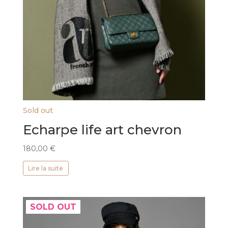
Sold out
Echarpe life art chevron
180,00
€
Lire la suite
SOLD OUT