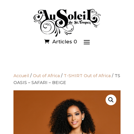
Articles 0
Accueil
/
Out of Africa
/
T-SHIRT Out of Africa
/ TS
OASIS – SAFARI – BEIGE