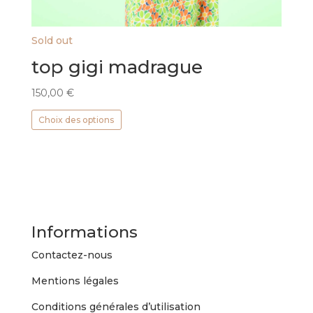
Sold out
top gigi madrague
150,00
€
Ce
Choix des options
produit
a
plusieurs
variations.
Les
options
peuvent
Informations
être
choisies
Contactez-nous
sur
Mentions légales
la
page
Conditions générales d’utilisation