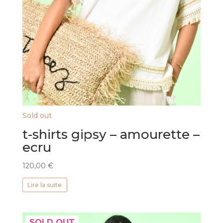
Sold out
t-shirts gipsy – amourette –
ecru
120,00
€
Lire la suite
SOLD OUT