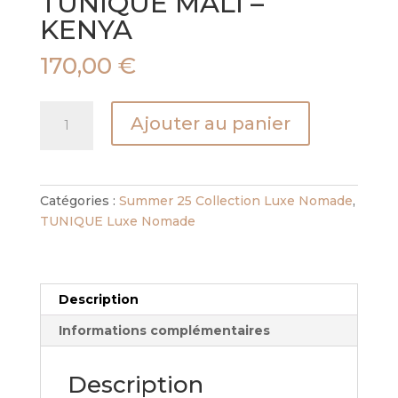
TUNIQUE MALI –
KENYA
170,00
€
quantité
Ajouter au panier
de
TUNIQUE
MALI
-
Catégories :
Summer 25 Collection Luxe Nomade
,
KENYA
TUNIQUE Luxe Nomade
Description
Informations complémentaires
Description