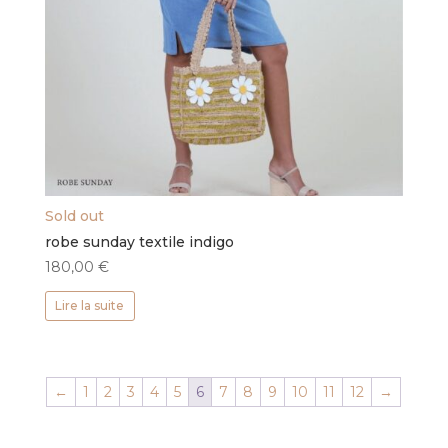
Sold out
robe sunday textile indigo
180,00
€
Lire la suite
←
1
2
3
4
5
6
7
8
9
10
11
12
→