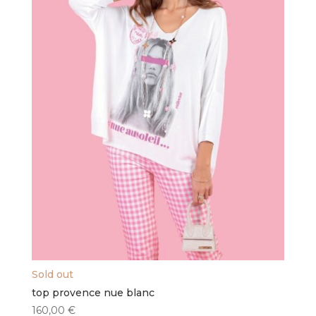
être
choisies
sur
la
page
du
produit
Sold out
top provence nue blanc
160,00
€