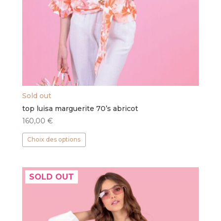
Sold out
top luisa marguerite 70’s abricot
160,00
€
Ce
Choix des options
produit
a
plusieurs
SOLD OUT
variations.
Les
options
peuvent