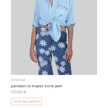
Sold out
pantalon st tropez icone jean
170,00
€
Ce
Choix des options
produit