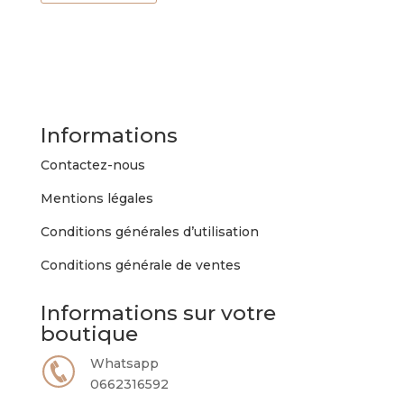
a
plusieurs
variations.
Les
options
peuvent
Informations
être
choisies
Contactez-nous
sur
Mentions légales
la
page
Conditions générales d’utilisation
du
Conditions générale de ventes
produit
Informations sur votre
boutique
Whatsapp
0662316592