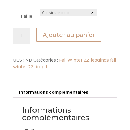
Taille
quantité
Ajouter au panier
de
legging
space
textile
UGS :
ND
Catégories :
Fall Winter 22
,
leggings fall
dore
winter 22 drop 1
Informations complémentaires
Informations
complémentaires