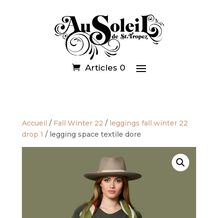
Articles 0
Accueil
/
Fall Winter 22
/
leggings fall winter 22
drop 1
/ legging space textile dore