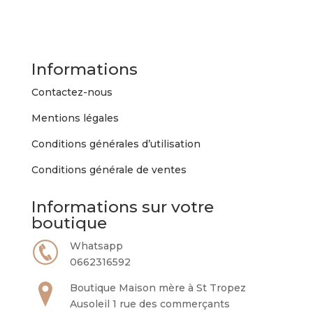
variations.
Les
options
peuvent
Informations
être
choisies
Contactez-nous
sur
Mentions légales
la
page
Conditions générales d’utilisation
du
Conditions générale de ventes
produit
Informations sur votre
boutique
Whatsapp
0662316592
Boutique Maison mère à St Tropez
Ausoleil 1 rue des commerçants