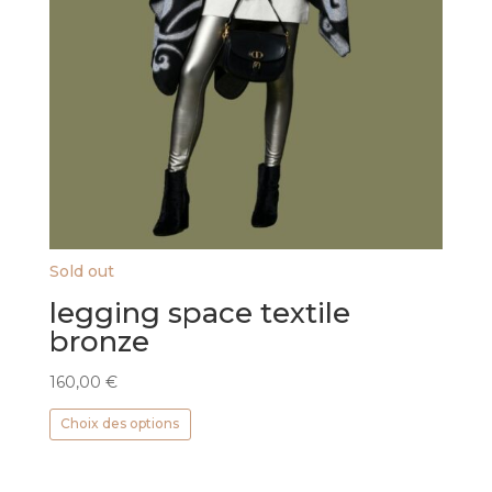
Sold out
legging space textile
bronze
160,00
€
Ce
Choix des options
produit
a
plusieurs