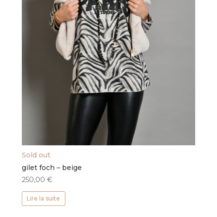
Sold out
gilet foch – beige
250,00
€
Lire la suite