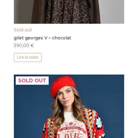
Sold out
gilet georges V – chocolat
390,00
€
Lire la suite
SOLD OUT