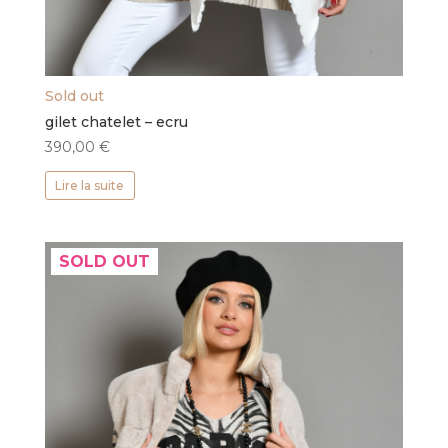
Sold out
gilet chatelet – ecru
390,00
€
Lire la suite
SOLD OUT