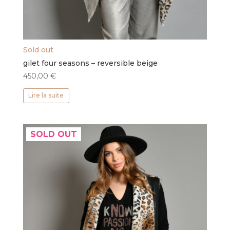
Sold out
gilet four seasons – reversible beige
450,00
€
Lire la suite
SOLD OUT