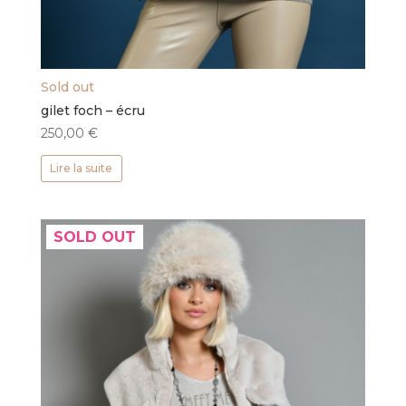
Sold out
gilet foch – écru
250,00
€
Lire la suite
SOLD OUT