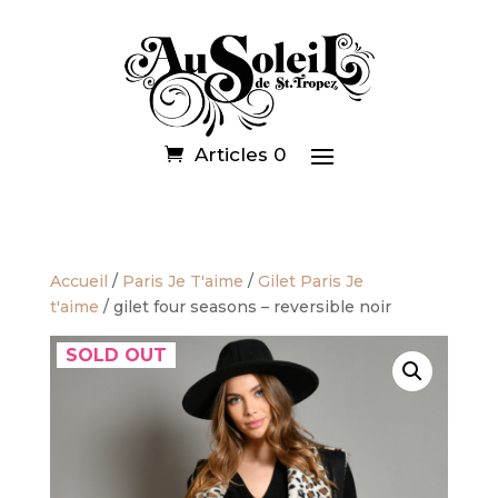
Articles 0
Accueil
/
Paris Je T'aime
/
Gilet Paris Je
t'aime
/ gilet four seasons – reversible noir
SOLD OUT