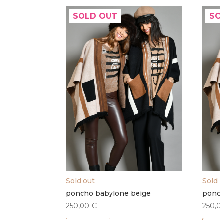
SOLD OUT
S
Sold out
Sold
poncho babylone beige
ponc
250,00
€
250,