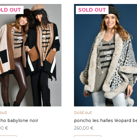
OLD OUT
SOLD OUT
 out
Sold out
ho babylone noir
poncho les halles léopard b
00
€
260,00
€