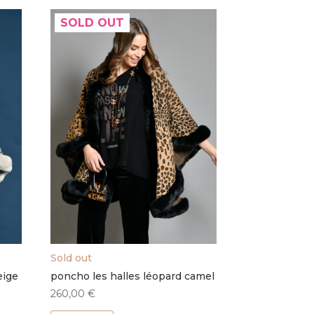
SOLD OUT
Sold out
eige
poncho les halles léopard camel
260,00
€