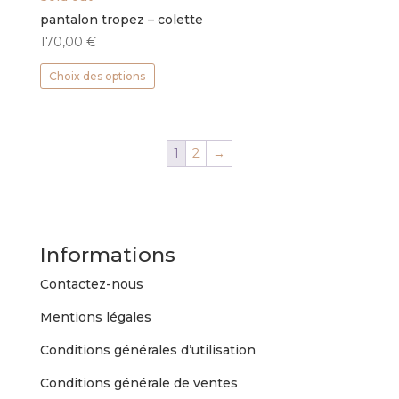
pantalon tropez – colette
170,00
€
Ce
Choix des options
produit
a
plusieurs
variations.
1
2
→
Les
options
peuvent
être
choisies
Informations
sur
Contactez-nous
la
page
Mentions légales
du
produit
Conditions générales d’utilisation
Conditions générale de ventes