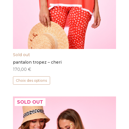
Sold out
pantalon tropez – cheri
170,00
€
Ce
Choix des options
produit
a
plusieurs
SOLD OUT
variations.
Les
options
peuvent
être