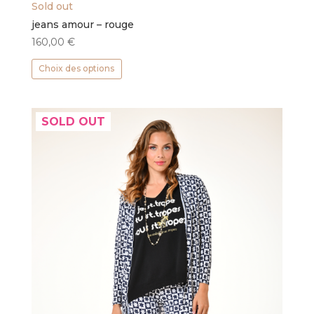
Sold out
jeans amour – rouge
160,00
€
Ce
Choix des options
produit
a
plusieurs
SOLD OUT
variations.
Les
options
peuvent
être
choisies
sur
la
page
du
produit