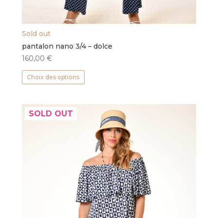
Sold out
pantalon nano 3/4 – dolce
160,00
€
Ce
Choix des options
produit
a
plusieurs
SOLD OUT
variations.
Les
options
peuvent
être
choisies
sur
la
page
du