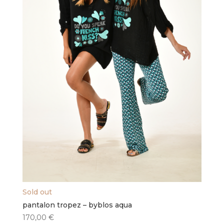
la
page
du
produit
Sold out
pantalon tropez – byblos aqua
170,00
€