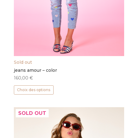
Sold out
jeans amour – color
160,00
€
Ce
Choix des options
produit
a
plusieurs
SOLD OUT
variations.
Les
options
peuvent