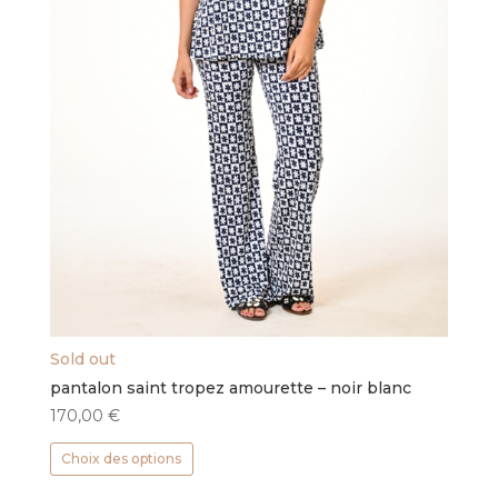
produit
Sold out
pantalon saint tropez amourette – noir blanc
170,00
€
Ce
Choix des options
produit
a