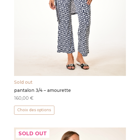
Sold out
pantalon 3/4 – amourette
160,00
€
Ce
Choix des options
produit
a
plusieurs
SOLD OUT
variations.