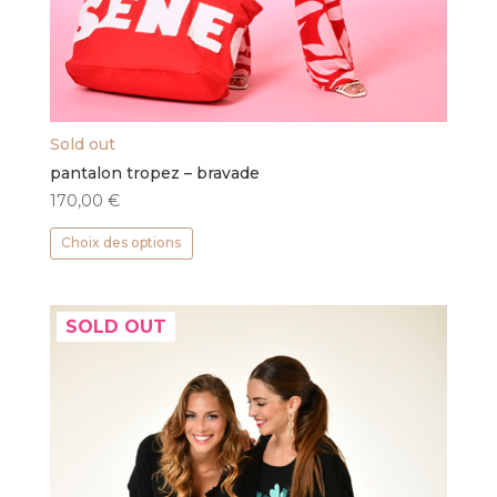
Sold out
pantalon tropez – bravade
170,00
€
Ce
Choix des options
produit
a
plusieurs
SOLD OUT
variations.
Les
options
peuvent
être
choisies
sur