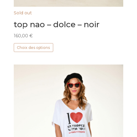
Sold out
top nao – dolce – noir
160,00
€
Ce
Choix des options
produit
a
plusieurs
variations.
Les
options
peuvent
être
choisies
sur
la
page
du