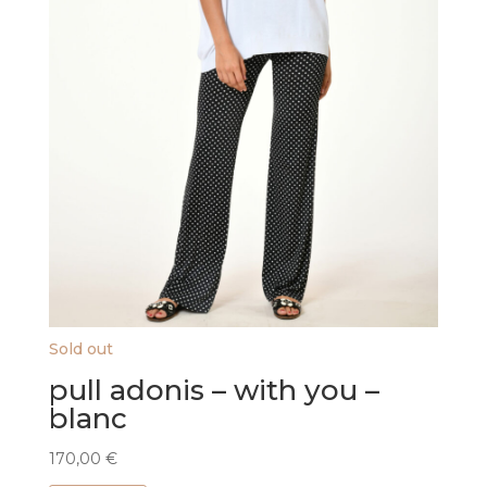
produit
Sold out
pull adonis – with you –
blanc
170,00
€