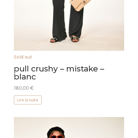
Sold out
pull crushy – mistake –
blanc
180,00
€
Lire la suite