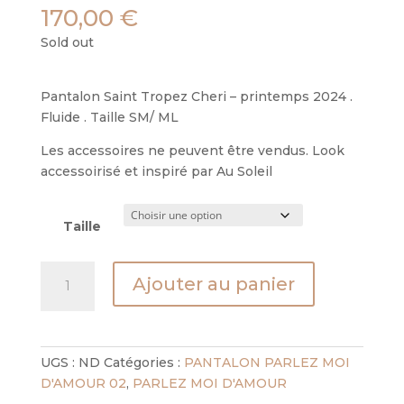
170,00
€
Sold out
Pantalon Saint Tropez Cheri – printemps 2024 .
Fluide . Taille SM/ ML
Les accessoires ne peuvent être vendus. Look
accessoirisé et inspiré par Au Soleil
Taille
quantité
Ajouter au panier
de
pantalon
tropez
-
UGS :
ND
Catégories :
PANTALON PARLEZ MOI
cheri
D'AMOUR 02
,
PARLEZ MOI D'AMOUR