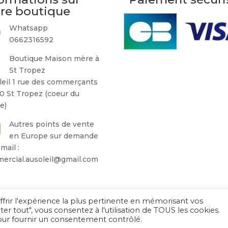
tre boutique
Whatsapp
0662316592
Boutique Maison mère à
St Tropez
leil 1 rue des commerçants
0 St Tropez (coeur du
ge)
Autres points de vente
en Europe sur demande
mail :
ercial.ausoleil@gmail.com
ffrir l'expérience la plus pertinente en mémorisant vos
Au Soleil de Saint Tropez 2026
– Tous droits réservés
ter tout", vous consentez à l'utilisation de TOUS les cookies.
pour fournir un consentement contrôlé.