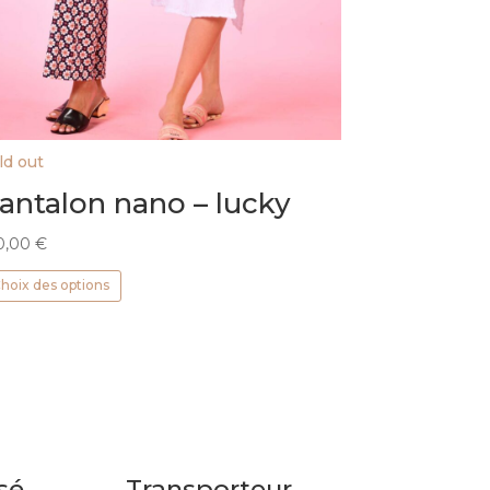
ld out
antalon nano – lucky
0,00
€
Ce
hoix des options
produit
a
plusieurs
variations.
Les
options
peuvent
être
sé
Transporteur