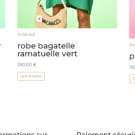
Sold out
r
robe bagatelle
So
ramatuelle vert
p
190,00
€
16
Lire la suite
C
ormations sur
Paiement sécuri