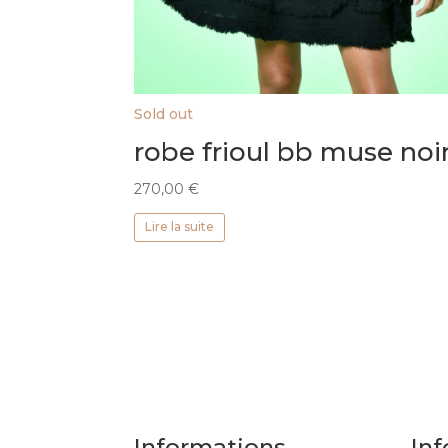
Sold out
robe frioul bb muse noi
270,00
€
Lire la suite
Informations
Inf