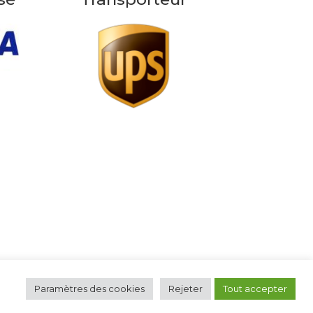
choisies
sur
la
page
du
produit
Paramètres des cookies
Rejeter
Tout accepter