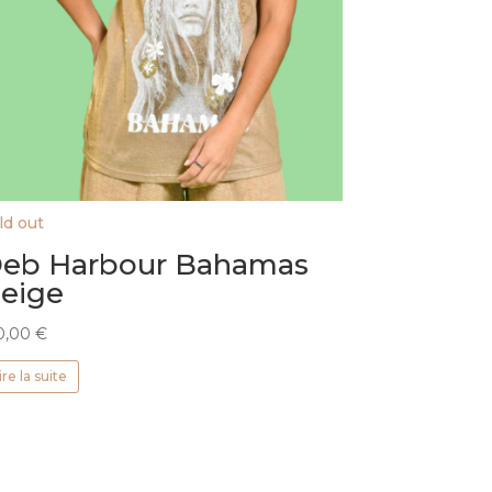
ld out
eb Harbour Bahamas
eige
0,00
€
ire la suite