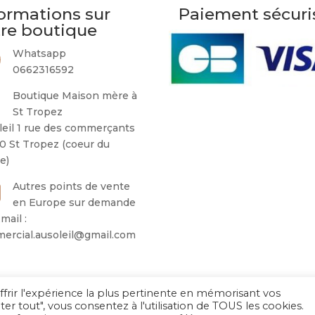
ormations sur
Paiement sécuri
tre boutique
Whatsapp
0662316592
Boutique Maison mère à
St Tropez
leil 1 rue des commerçants
0 St Tropez (coeur du
ge)
Autres points de vente
en Europe sur demande
mail :
ercial.ausoleil@gmail.com
ffrir l'expérience la plus pertinente en mémorisant vos
Au Soleil de Saint Tropez 2026
– Tous droits réservés
ter tout", vous consentez à l'utilisation de TOUS les cookies.