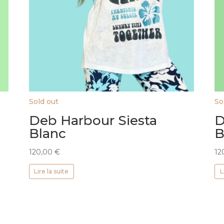
Sold out
So
Deb Harbour Siesta
D
Blanc
B
120,00
€
12
Lire la suite
L