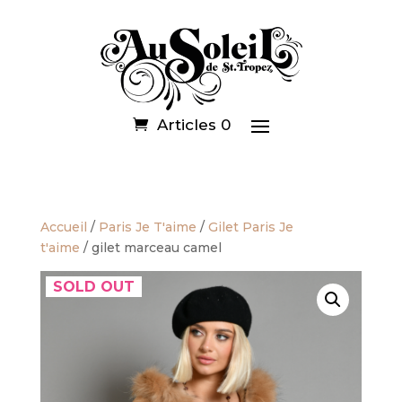
Articles 0
Accueil
/
Paris Je T'aime
/
Gilet Paris Je
t'aime
/ gilet marceau camel
SOLD OUT