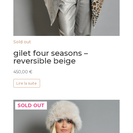
Sold out
gilet four seasons –
reversible beige
450,00
€
Lire la suite
SOLD OUT