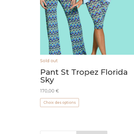
Sold out
Pant St Tropez Florida
Sky
170,00
€
Ce
Choix des options
produit
a
plusieurs
variations.
Les