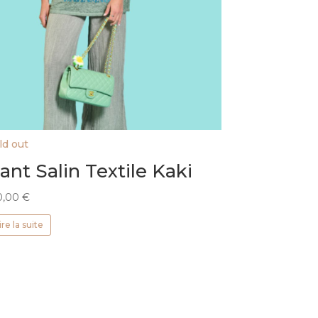
ld out
ant Salin Textile Kaki
0,00
€
ire la suite