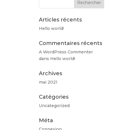
options
peuvent
être
Articles récents
choisies
Hello world!
sur
la
Commentaires récents
page
du
A WordPress Commenter
produit
dans
Hello world!
Archives
mai 2021
Catégories
Uncategorized
Méta
Connexion