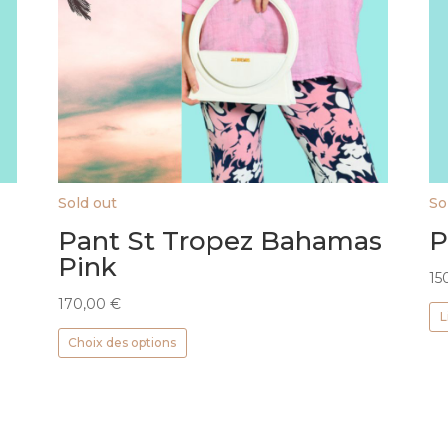
Sold out
So
Pant St Tropez Bahamas
P
Pink
15
170,00
€
L
Ce
Choix des options
produit
a
plusieurs
variations.
Les