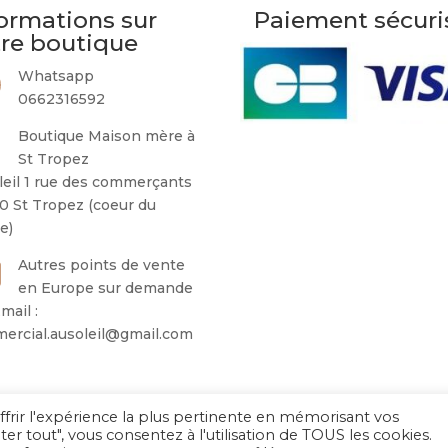
ormations sur
Paiement sécuri
tre boutique
Whatsapp
0662316592
Boutique Maison mère à
St Tropez
leil 1 rue des commerçants
0 St Tropez (coeur du
ge)
Autres points de vente
en Europe sur demande
mail :
ercial.ausoleil@gmail.com
ffrir l'expérience la plus pertinente en mémorisant vos
Au Soleil de Saint Tropez 2026
– Tous droits réservés
ter tout", vous consentez à l'utilisation de TOUS les cookies.