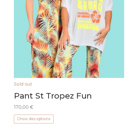
du
produit
Sold out
Pant St Tropez Fun
170,00
€
Ce
Choix des options
produit
a
plusieurs