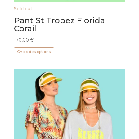
Sold out
Pant St Tropez Florida
Corail
170,00
€
Ce
Choix des options
produit
a
plusieurs
variations.
Les
options
peuvent
être
choisies
sur
la
page