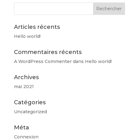
variations.
Les
options
peuvent
Articles récents
être
Hello world!
choisies
sur
Commentaires récents
la
page
A WordPress Commenter
dans
Hello world!
du
produit
Archives
mai 2021
Catégories
Uncategorized
Méta
Connexion