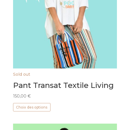
Sold out
Pant Transat Textile Living
150,00
€
Ce
Choix des options
produit
a
plusieurs
variations.