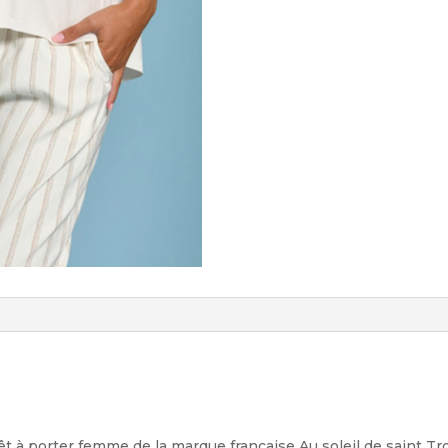
êt à porter femme de la marque française Au soleil de saint T