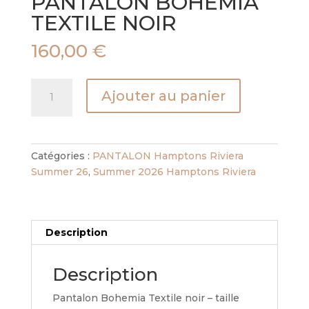
PANTALON BOHEMIA
TEXTILE NOIR
160,00
€
quantité
Ajouter au panier
de
PANTALON
BOHEMIA
TEXTILE
Catégories :
PANTALON Hamptons Riviera
NOIR
Summer 26
,
Summer 2026 Hamptons Riviera
Description
Description
Pantalon Bohemia Textile noir – taille