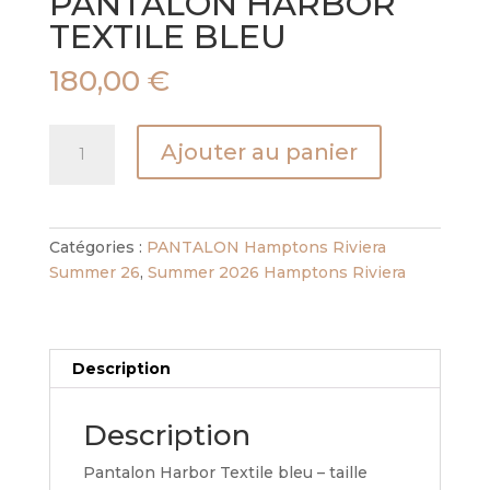
PANTALON HARBOR
TEXTILE BLEU
180,00
€
quantité
Ajouter au panier
de
PANTALON
HARBOR
TEXTILE
Catégories :
PANTALON Hamptons Riviera
BLEU
Summer 26
,
Summer 2026 Hamptons Riviera
Description
Description
Pantalon Harbor Textile bleu – taille