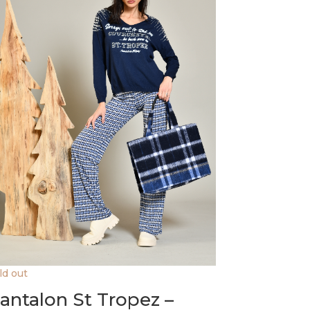
ld out
antalon St Tropez –