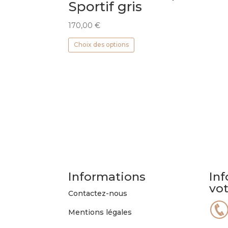
Sportif gris
170,00
€
Ce
Choix des options
produit
a
plusieurs
variations.
Les
options
peuvent
être
choisies
sur
la
Informations
Inf
page
vo
du
Contactez-nous
produit
Mentions légales