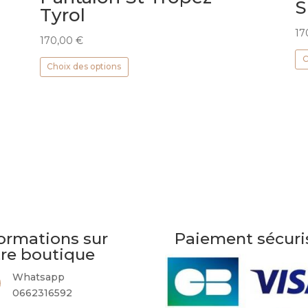
S
Tyrol
17
170,00
€
Ce
C
Choix des options
produit
a
plusieurs
variations.
Les
options
peuvent
être
choisies
sur
la
ormations sur
Paiement sécuri
page
tre boutique
du
produit
Whatsapp
0662316592