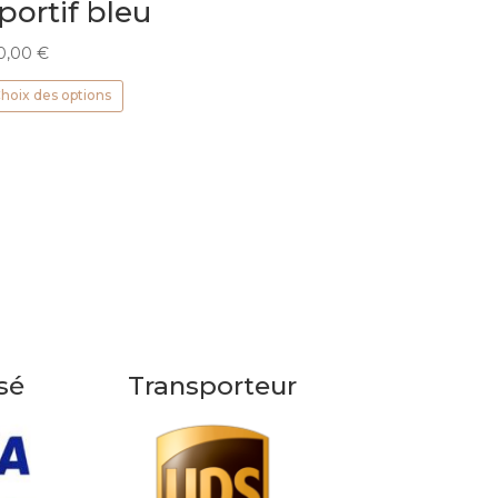
portif bleu
0,00
€
Ce
hoix des options
produit
a
plusieurs
variations.
Les
options
peuvent
être
choisies
sur
la
sé
Transporteur
page
du
produit