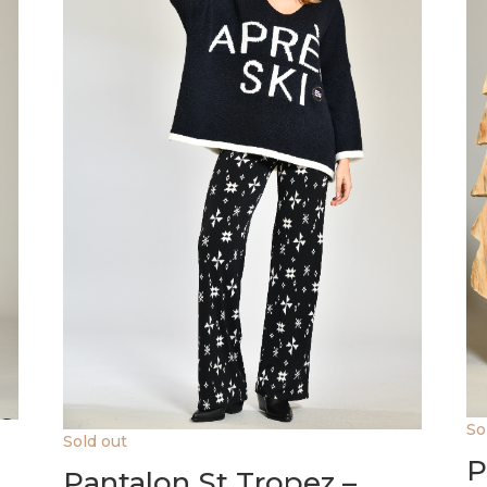
So
Sold out
P
Pantalon St Tropez –