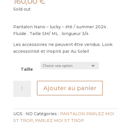
160,00
€
Sold out
Pantalon Nano – lucky – été / summer 2024 .
Fluide . Taille SM/ ML . longueur 3/4
Les accessoires ne peuvent être vendus. Look
accessoirisé et inspiré par Au Soleil
Taille
quantité
Ajouter au panier
de
pantalon
nano
-
UGS :
ND
Catégories :
PANTALON PARLEZ MOI
lucky
ST TROP
,
PARLEZ MOI ST TROP