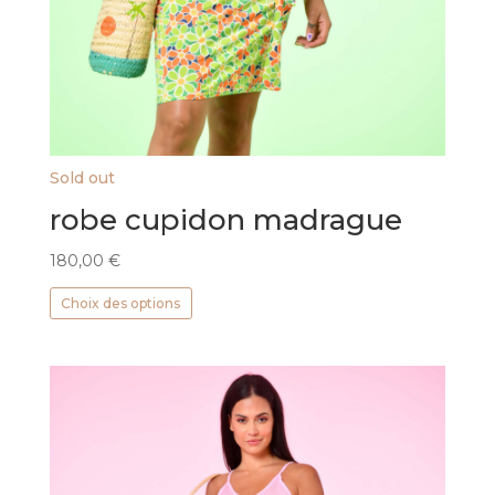
Sold out
robe cupidon madrague
180,00
€
Ce
Choix des options
produit
a
plusieurs
variations.
Les
options
peuvent
être