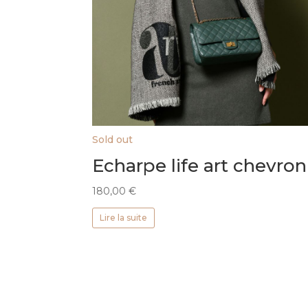
Sold out
Echarpe life art chevron
180,00
€
Lire la suite