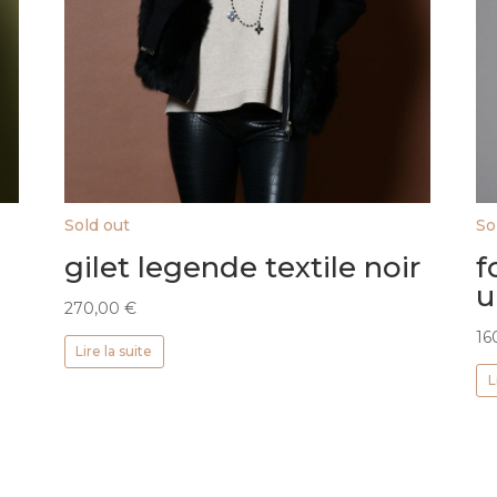
Sold out
So
gilet legende textile noir
f
u
270,00
€
16
Lire la suite
L