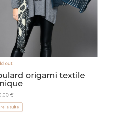
ld out
oulard origami textile
nique
0,00
€
ire la suite