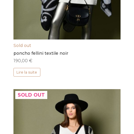
Sold out
poncho fellini textile noir
190,00
€
Lire la suite
SOLD OUT