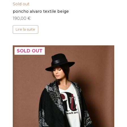
Sold out
poncho alvaro textile beige
190,00
€
Lire la suite
SOLD OUT