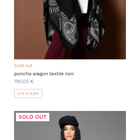
Sold out
poncho aragon textile noir
190,00
€
Lire la suite
SOLD OUT