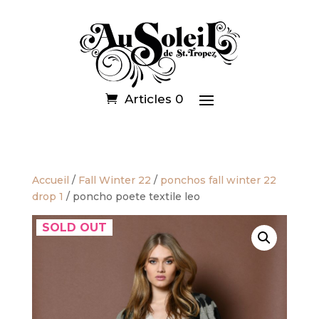
Articles 0
Accueil
/
Fall Winter 22
/
ponchos fall winter 22
drop 1
/ poncho poete textile leo
SOLD OUT