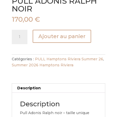
PULL ADONIS RALPH
NOIR
170,00
€
quantité
Ajouter au panier
de
PULL
ADONIS
RALPH
Catégories :
PULL Hamptons Riviera Summer 26
,
NOIR
Summer 2026 Hamptons Riviera
Description
Description
Pull Adonis Ralph noir – taille unique