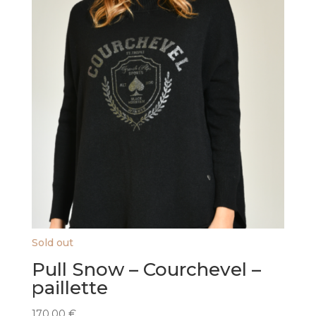
Sold out
Pull Snow – Courchevel –
paillette
170,00
€