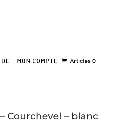
ADE
MON COMPTE
Articles 0
 – Courchevel – blanc