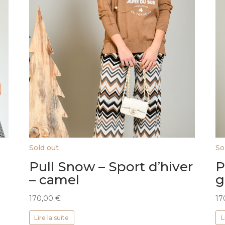
Sold out
So
Pull Snow – Sport d’hiver
P
– camel
g
170,00
€
17
Lire la suite
L