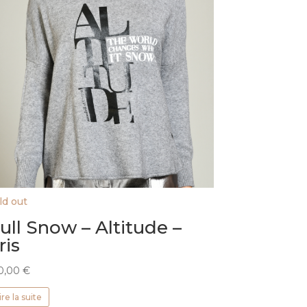
ld out
ull Snow – Altitude –
ris
0,00
€
ire la suite