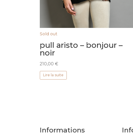
Sold out
pull aristo – bonjour –
noir
210,00
€
Lire la suite
Informations
Inf