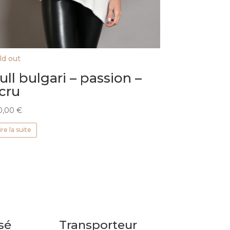
ld out
ull bulgari – passion –
cru
0,00
€
ire la suite
sé
Transporteur