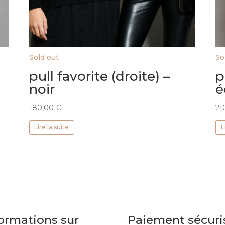
Sold out
So
pull favorite (droite) –
p
noir
é
180,00
€
21
Lire la suite
L
ormations sur
Paiement sécuri