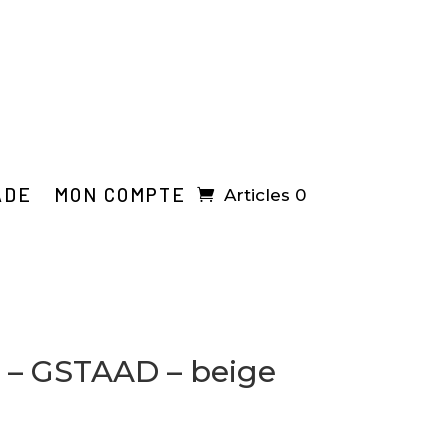
ADE
MON COMPTE
Articles 0
z – GSTAAD – beige