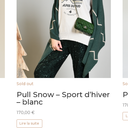
Sold out
So
Pull Snow – Sport d’hiver
P
– blanc
17
170,00
€
L
Lire la suite