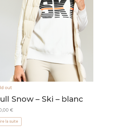
ld out
ull Snow – Ski – blanc
0,00
€
ire la suite