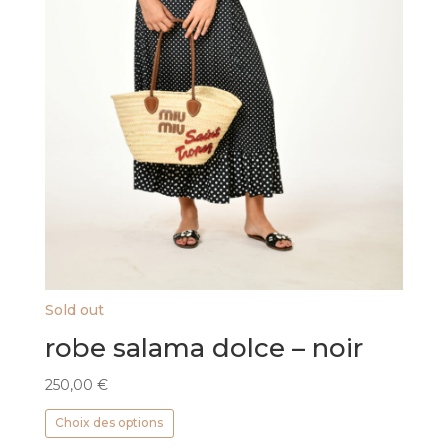
Sold out
robe salama dolce – noir
250,00
€
Ce
Choix des options
produit