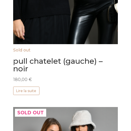
Sold out
pull chatelet (gauche) –
noir
180,00
€
Lire la suite
SOLD OUT