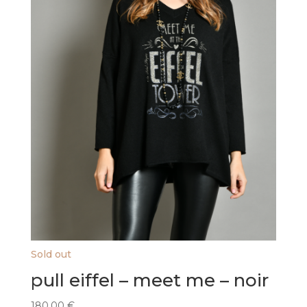
Sold out
pull eiffel – meet me – noir
180,00
€