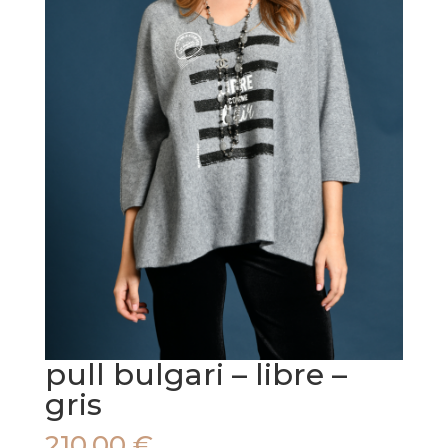
pull bulgari – libre –
gris
210,00
€