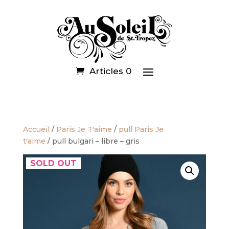
Articles 0
Accueil
/
Paris Je T'aime
/
pull Paris Je
t'aime
/ pull bulgari – libre – gris
SOLD OUT