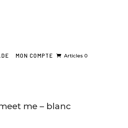
ADE
MON COMPTE
Articles 0
– meet me – blanc