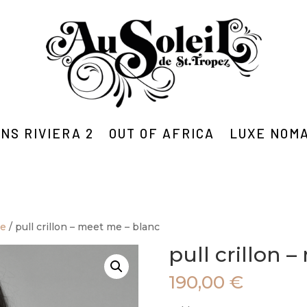
NS RIVIERA 2
OUT OF AFRICA
LUXE NOM
me
/ pull crillon – meet me – blanc
pull crillon 
190,00
€