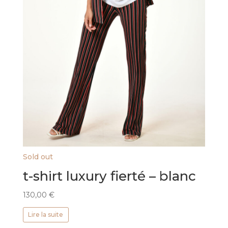
produit
Sold out
t-shirt luxury fierté – blanc
130,00
€
Lire la suite