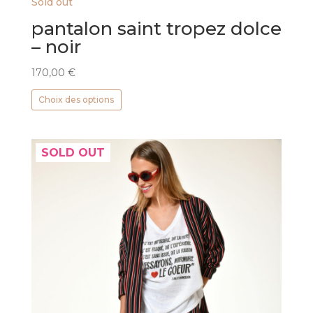
Sold out
pantalon saint tropez dolce
– noir
170,00
€
Ce
Choix des options
produit
a
plusieurs
SOLD OUT
variations.
Les
options
peuvent
être
choisies
sur
la
page
du