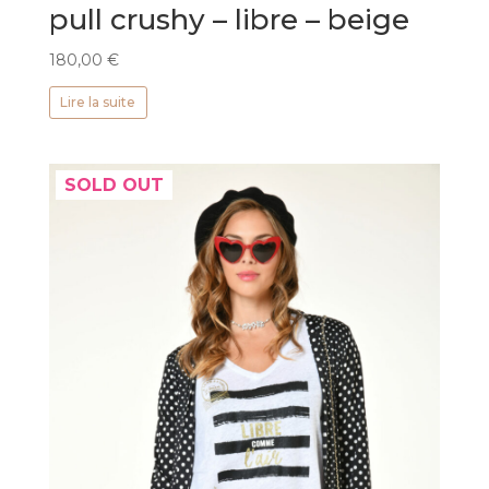
pull crushy – libre – beige
180,00
€
Lire la suite
SOLD OUT