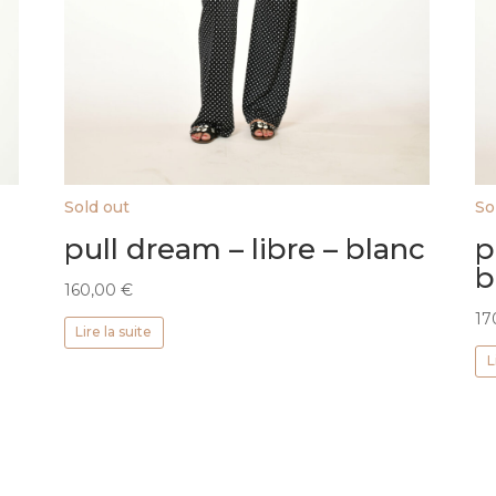
Sold out
So
pull dream – libre – blanc
p
b
160,00
€
17
Lire la suite
L