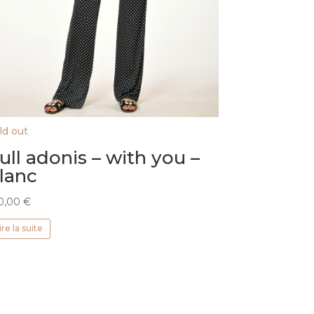
ld out
ull adonis – with you –
lanc
0,00
€
ire la suite