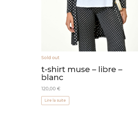
Sold out
t-shirt muse – libre –
blanc
120,00
€
Lire la suite