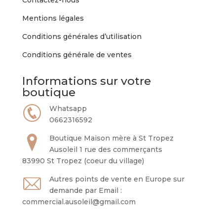
Contactez-nous
sur
Mentions légales
la
page
Conditions générales d’utilisation
du
Conditions générale de ventes
produit
Informations sur votre
boutique
Whatsapp
0662316592
Boutique Maison mère à St Tropez
Ausoleil 1 rue des commerçants
83990 St Tropez (coeur du village)
Autres points de vente en Europe sur
demande par Email :
commercial.ausoleil@gmail.com