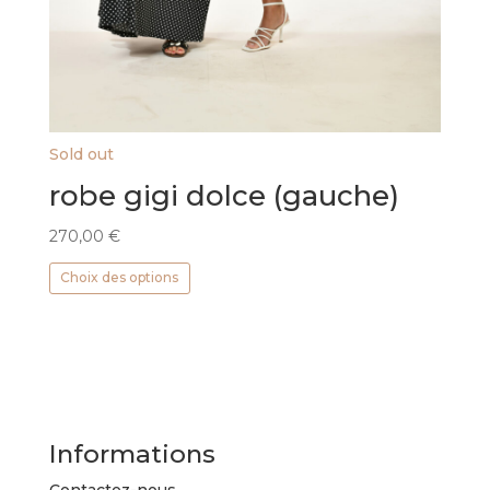
Sold out
robe gigi dolce (gauche)
270,00
€
Ce
Choix des options
produit
a
plusieurs
variations.
Les
options
peuvent
Informations
être
choisies