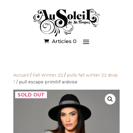
Articles 0
Accueil
/
Fall Winter 22
/
pulls fall winter 22 drop
1
/ pull escape primitif ardoise
SOLD OUT