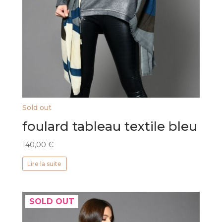
Sold out
foulard tableau textile bleu
140,00
€
Lire la suite
SOLD OUT