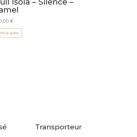
ull Isola – Silence –
amel
0,00
€
ire la suite
sé
Transporteur