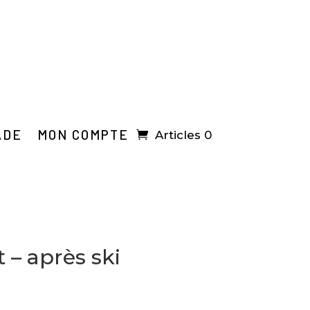
ADE
MON COMPTE
Articles 0
t – après ski