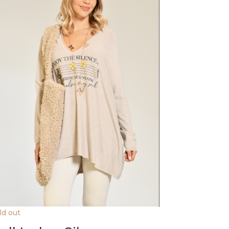
ld out