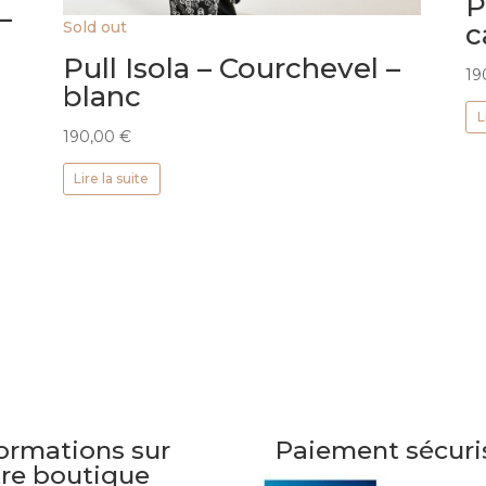
P
–
c
Sold out
Pull Isola – Courchevel –
19
blanc
L
190,00
€
Lire la suite
ormations sur
Paiement sécuri
tre boutique