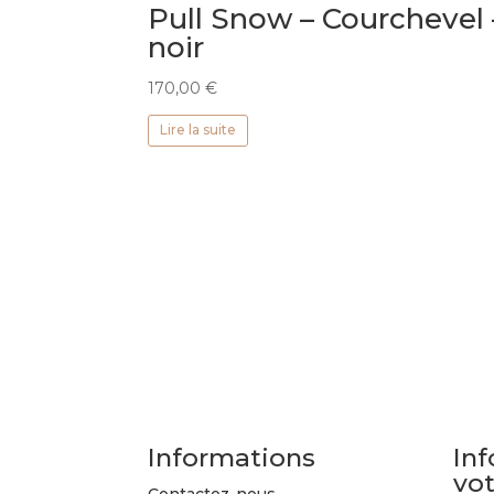
Pull Snow – Courchevel 
noir
170,00
€
Lire la suite
Informations
Inf
vo
Contactez-nous