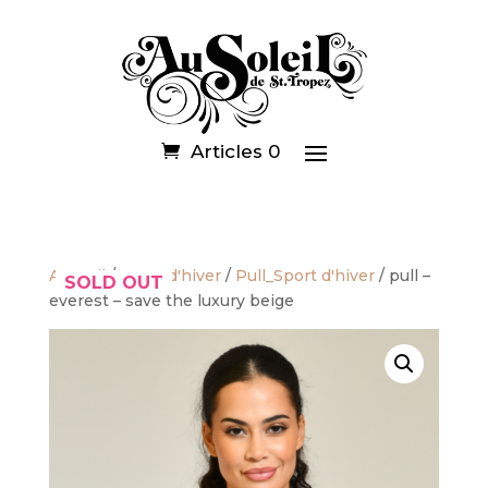
Articles 0
Accueil
/
Sport d'hiver
/
Pull_Sport d'hiver
/ pull –
SOLD OUT
everest – save the luxury beige