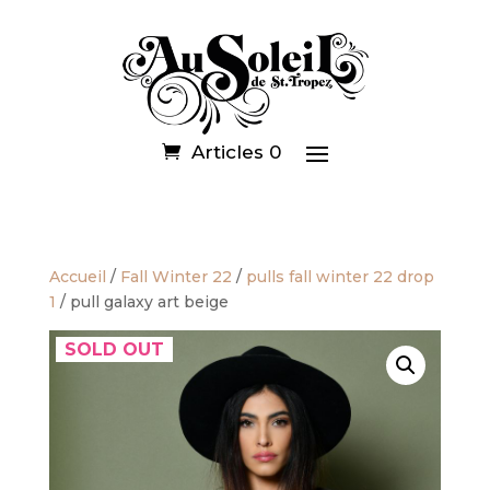
Articles 0
Accueil
/
Fall Winter 22
/
pulls fall winter 22 drop
1
/ pull galaxy art beige
SOLD OUT