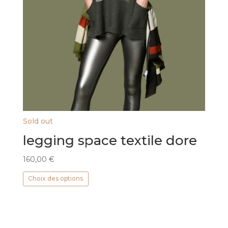
Sold out
legging space textile dore
160,00
€
Ce
Choix des options
produit
a
plusieurs
variations.