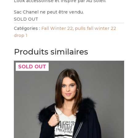
Look accessoirisé et inspiré par Au Soleil.
Sac Chanel ne peut être vendu.
SOLD OUT
Catégories :
Fall Winter 22
,
pulls fall winter 22
drop 1
Produits similaires
SOLD OUT