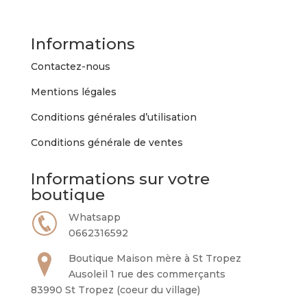
Les
options
peuvent
Informations
être
choisies
Contactez-nous
sur
Mentions légales
la
page
Conditions générales d’utilisation
du
Conditions générale de ventes
produit
Informations sur votre
boutique
Whatsapp
0662316592
Boutique Maison mère à St Tropez
Ausoleil 1 rue des commerçants
83990 St Tropez (coeur du village)